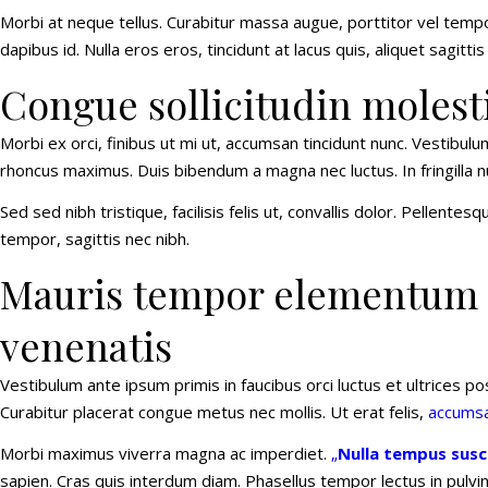
Morbi at neque tellus. Curabitur massa augue, porttitor vel tempor
dapibus id. Nulla eros eros, tincidunt at lacus quis, aliquet sagitt
Congue sollicitudin molest
Morbi ex orci, finibus ut mi ut, accumsan tincidunt nunc. Vestibulu
rhoncus maximus. Duis bibendum a magna nec luctus. In fringilla nul
Sed sed nibh tristique, facilisis felis ut, convallis dolor. Pelle
tempor, sagittis nec nibh.
Mauris tempor elementum q
venenatis
Vestibulum ante ipsum primis in faucibus orci luctus et ultrices p
Curabitur placerat congue metus nec mollis. Ut erat felis,
accumsa
Morbi maximus viverra magna ac imperdiet.
„
Nulla tempus susc
sapien. Cras quis interdum diam. Phasellus tempor lectus in pulv