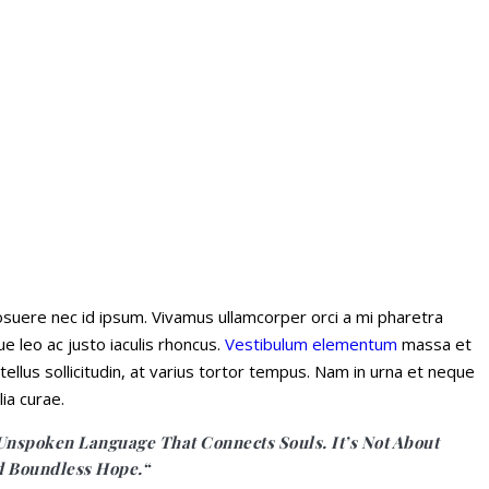
 posuere nec id ipsum. Vivamus ullamcorper orci a mi pharetra
e leo ac justo iaculis rhoncus.
Vestibulum elementum
massa et
tellus sollicitudin, at varius tortor tempus. Nam in urna et neque
ia curae.
Unspoken Language That Connects Souls. It’s Not About
d Boundless Hope.“