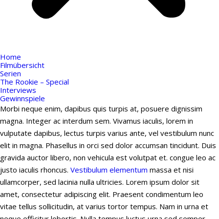
Home
Filmübersicht
Serien
The Rookie – Special
Interviews
Gewinnspiele
Morbi neque enim, dapibus quis turpis at, posuere dignissim
magna. Integer ac interdum sem. Vivamus iaculis, lorem in
vulputate dapibus, lectus turpis varius ante, vel vestibulum nunc
elit in magna. Phasellus in orci sed dolor accumsan tincidunt. Duis
gravida auctor libero, non vehicula est volutpat et. congue leo ac
justo iaculis rhoncus.
Vestibulum elementum
massa et nisi
ullamcorper, sed lacinia nulla ultricies. Lorem ipsum dolor sit
amet, consectetur adipiscing elit. Praesent condimentum leo
vitae tellus sollicitudin, at varius tortor tempus. Nam in urna et
neque efficitur lobortis. Nulla tempus luctus urna sed semper.