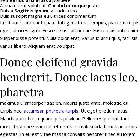
Sed
Varius orci in arcu
posuere
Aliquam erat volutpat.
Curabitur neque
justo
Duis a
Sagittis ipsum
, at lacinia leo
Duis suscipit magna eu ultrices condimentum
In sit amet tincidunt quam. Integer at est tempus, placerat turpis
eget, ultrices ligula. Fusce a suscipit neque. Fusce quis ante enim.
Suspendisse potenti. Nulla dolor erat, varius id arcu quis, facilisis
varius libero. Aliquam erat volutpat.
Donec eleifend gravida
hendrerit. Donec lacus leo,
pharetra
maximus ullamcorper sapien. Mauris justo ante, molestie eu
turpis nec,
accumsan pharetra turpis
. Ut eget pretium lacus.
Mauris porttitor in quam quis pulvinar. Pellentesque habitant
morbi tristique senectus et netus et malesuada fames ac turpis
egestas. In eu est vitae massa convallis hendrerit nec eu lorem.