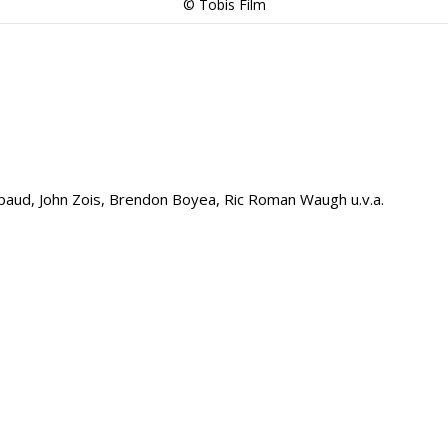
© Tobis Film
aybaud, John Zois, Brendon Boyea, Ric Roman Waugh u.v.a.